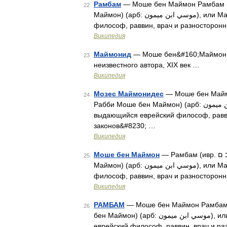
Рамбам
— Моше бен Маймон Рамбам (ивр. רמב ם‎, сокращение от רבי משה בן מיימון, Р
22
Маймон) (арб: موسي ابن ميمون‎), или Маймонид (1135, Кордова 1204, Каир) выдающийся еврейский
философ, раввин, врач и разносторон
Википедия
Маймонид
— Моше бен&#160;Маймон (Маймонид) משה בן מימון Май
23
неизвестного автора, XIX век …
Википедия
Мозес Маймонидес
— Моше бен Маймон Рамбам (ивр. רמב ם
24
Рабби Моше бен Маймон) (арб: موسي ابن ميمون‎), или Маймонид (1135, Кордова 1204, Каир)
выдающийся еврейский философ, равви
законов&#8230; …
Википедия
Моше бен Маймон
— Рамбам (ивр. רמב ם‎, сокращение от רבי משה בן מיימון, Рабби Моше бен
25
Маймон) (арб: موسي ابن ميمون‎), или Маймонид (1135, Кордова 1204, Каир) выдающийся еврейский
философ, раввин, врач и разносторон
Википедия
РАМБАМ
— Моше бен Маймон Рамбам (ивр. רמב ם‎, сокращение от  משה בן מיימון
26
бен Маймон) (арб: موسي ابن ميمون‎), или Маймонид (1135, Кордова 1204, Каир) выдающийся
еврейский философ, раввин, врач и р