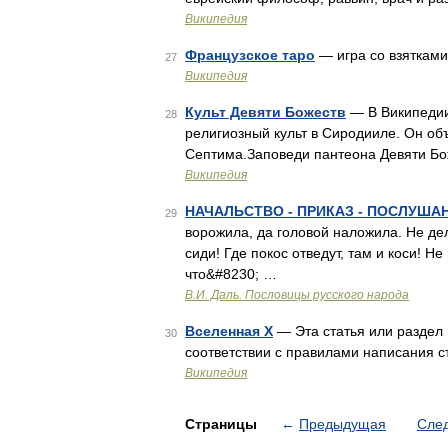
Википедия
Французское таро
— игра со взятками
27
Википедия
Культ Девяти Божеств
— В Википедии
28
религиозный культ в Сиродииле. Он об
Септима.Заповеди пантеона Девяти Бож
Википедия
НАЧАЛЬСТВО - ПРИКАЗ - ПОСЛУША
29
ворожила, да головой наложила. Не дел
сиди! Где покос отведут, там и коси! Не
что&#8230; …
В.И. Даль. Пословицы русского народа
Вселенная X
— Эта статья или раздел 
30
соответствии с правилами написания с
Википедия
Страницы
←
Предыдущая
Сле