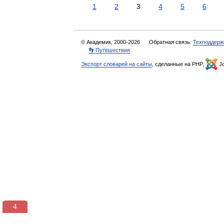
1
2
3
4
5
6
© Академик, 2000-2026
Обратная связь:
Техподдерж
👣 Путешествия
Экспорт словарей на сайты
, сделанные на PHP,
Jo
3