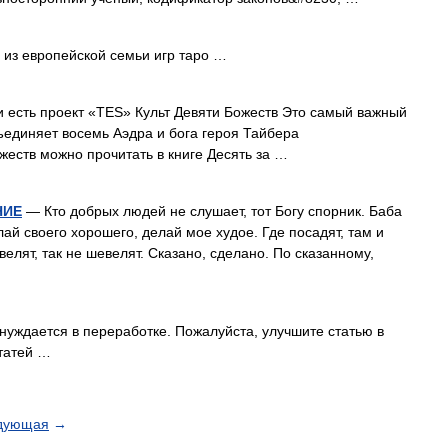
 из европейской семьи игр таро …
 есть проект «TES» Культ Девяти Божеств Это самый важный
ъединяет восемь Аэдра и бога героя Тайбера
еств можно прочитать в книге Десять за …
НИЕ
— Кто добрых людей не слушает, тот Богу спорник. Баба
ай своего хорошего, делай мое худое. Где посадят, там и
 велят, так не шевелят. Сказано, сделано. По сказанному,
нуждается в переработке. Пожалуйста, улучшите статью в
татей …
дующая
→