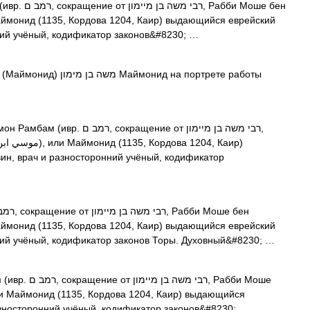
абби Моше бен
ний учёный, кодификатор законов&#8230; …
монид на портрете работы
‎, сокращение от רבי משה בן מיימון,
н, врач и разносторонний учёный, кодификатор
ний учёный, кодификатор законов Торы. Духовный&#8230; …
רבי, Рабби Моше
азносторонний учёный, кодификатор законов&#8230; …