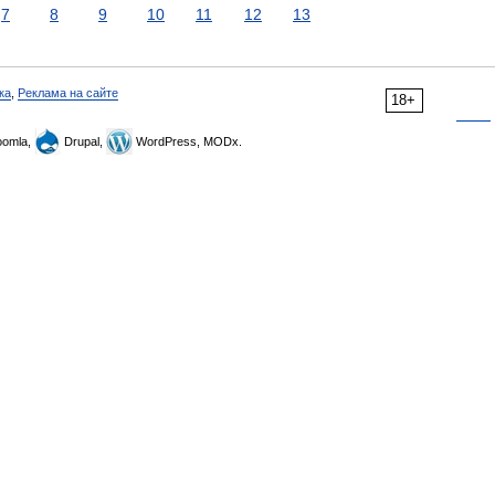
7
8
9
10
11
12
13
ка
,
Реклама на сайте
18+
omla,
Drupal,
WordPress, MODx.