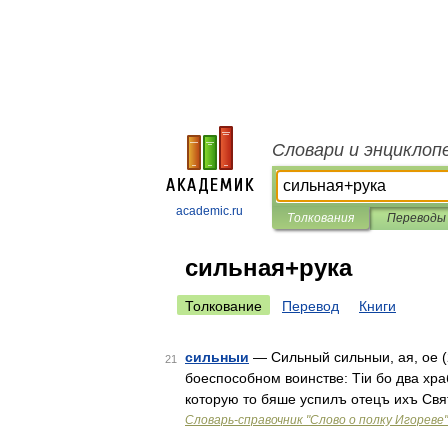
Словари и энциклоп
academic.ru
Толкования
Переводы
сильная+рука
Толкование
Перевод
Книги
сильныи
— Сильный сильныи, ая, ое (
21
боеспособном воинстве: Тіи бо два хра
которую то бяше успилъ отецъ ихъ Свя
Словарь-справочник "Слово о полку Игореве"