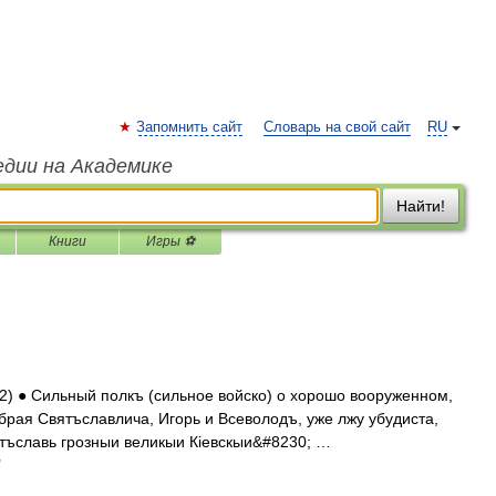
Запомнить сайт
Словарь на свой сайт
RU
едии на Академике
Найти!
Книги
Игры ⚽
2) ● Сильный полкъ (сильное войско) о хорошо вооруженном,
брая Святъславлича, Игорь и Всеволодъ, уже лжу убудиста,
тъславь грозныи великыи Кіевскыи&#8230; …